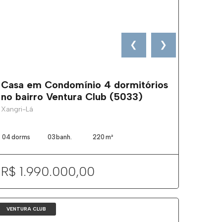
❮
❯
Casa em Condomínio 4 dormitórios
no bairro Ventura Club (5033)
Xangri-Lá
04
dorms
03
banh.
220
m²
R$ 1.990.000,00
VENTURA CLUB