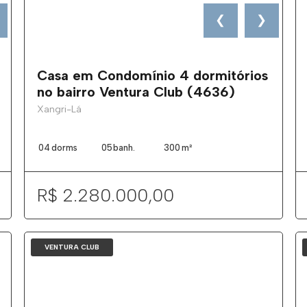
❮
❯
Casa em Condomínio 4 dormitórios
no bairro Ventura Club (4636)
Xangri-Lá
04
dorms
05
banh.
300
m²
R$ 2.280.000,00
VENTURA CLUB