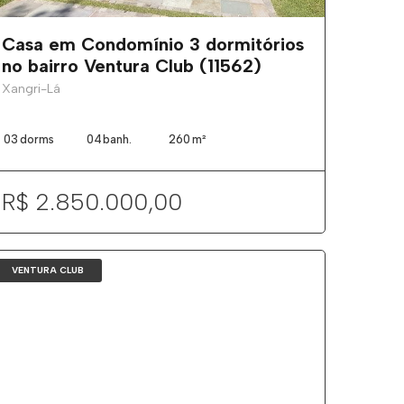
Casa em Condomínio 3 dormitórios
no bairro Ventura Club (11562)
Xangri-Lá
03
dorms
04
banh.
260
m²
R$ 2.850.000,00
VENTURA CLUB