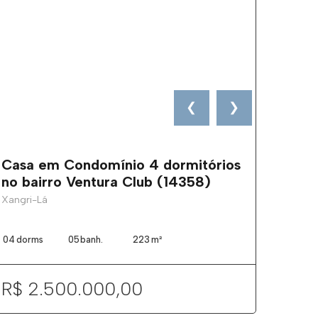
❮
❯
Casa em Condomínio 4 dormitórios
no bairro Ventura Club (14358)
Xangri-Lá
04
dorms
05
banh.
223
m²
R$ 2.500.000,00