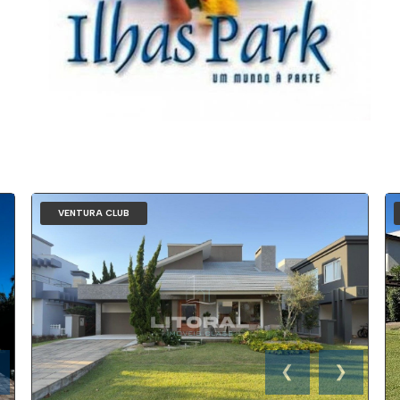
VENTURA CLUB
❮
❯