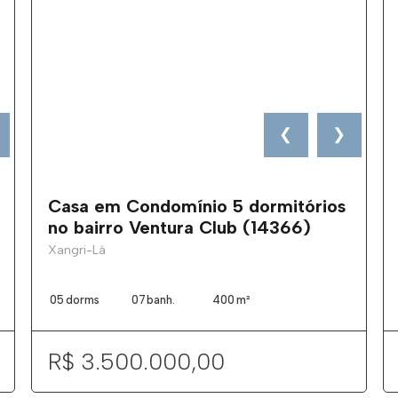
❮
❯
Casa em Condomínio 5 dormitórios
no bairro Ventura Club (14366)
Xangri-Lá
05
dorms
07
banh.
400
m²
R$ 3.500.000,00