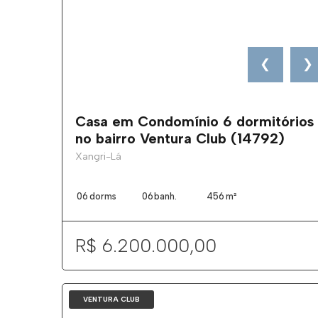
❮
❯
Casa em Condomínio 6 dormitórios
no bairro Ventura Club (14792)
Xangri-Lá
06
dorms
06
banh.
456
m²
R$ 6.200.000,00
VENTURA CLUB