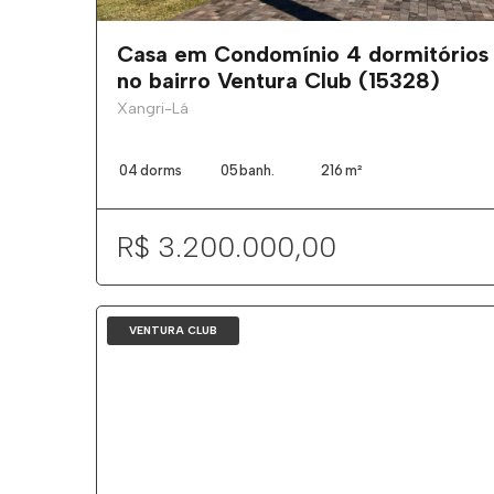
Casa em Condomínio 4 dormitórios
no bairro Ventura Club (15328)
Xangri-Lá
04
dorms
05
banh.
216
m²
R$ 3.200.000,00
VENTURA CLUB