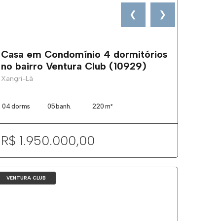
❮
❯
Casa em Condomínio 4 dormitórios
no bairro Ventura Club (10929)
Xangri-Lá
04
dorms
05
banh.
220
m²
R$ 1.950.000,00
VENTURA CLUB