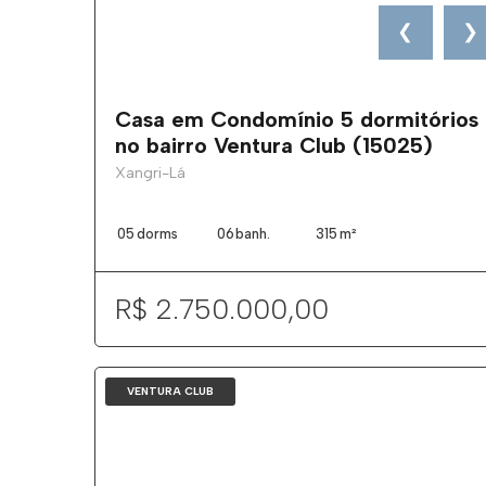
❮
❯
Casa em Condomínio 5 dormitórios
no bairro Ventura Club (15025)
Xangri-Lá
05
dorms
06
banh.
315
m²
R$ 2.750.000,00
VENTURA CLUB