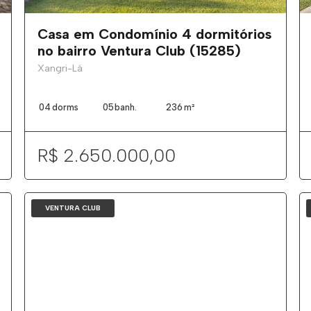
Casa em Condomínio 4 dormitórios
no bairro Ventura Club (15285)
Xangri-Lá
04
dorms
05
banh.
236
m²
R$ 2.650.000,00
VENTURA CLUB