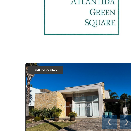
VENTURA CLUB
❮
❯