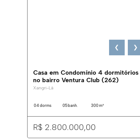
❮
❯
Casa em Condomínio 4 dormitórios
no bairro Ventura Club (262)
Xangri-Lá
04
dorms
05
banh.
300
m²
R$ 2.800.000,00