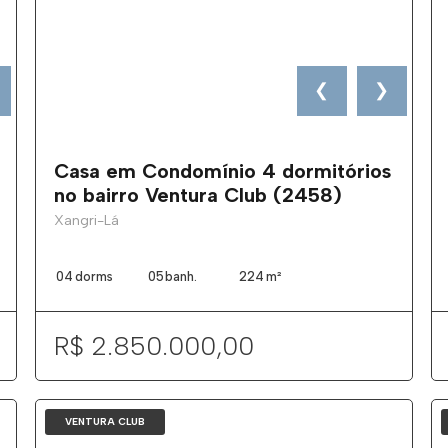
❮
❯
Casa em Condomínio 4 dormitórios
no bairro Ventura Club (2458)
Xangri-Lá
04
dorms
05
banh.
224
m²
R$ 2.850.000,00
VENTURA CLUB