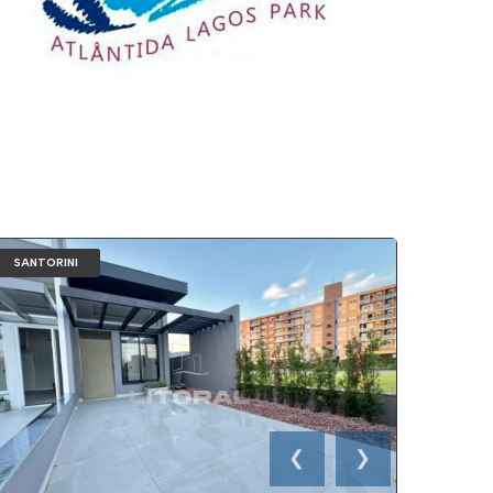
SANTORINI
❮
❯