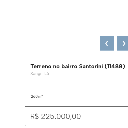
❮
❯
Terreno no bairro Santorini (11488)
Xangri-Lá
260
m²
R$ 225.000,00