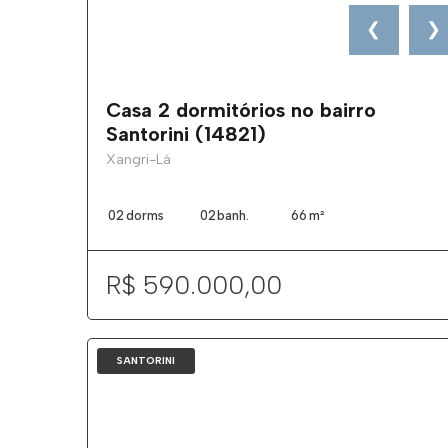
❮
❯
Casa 2 dormitórios no bairro
Santorini (14821)
Xangri-Lá
02
dorms
02
banh.
66
m²
R$ 590.000,00
SANTORINI