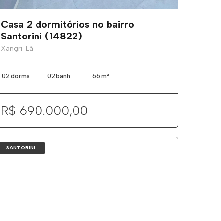
Casa 2 dormitórios no bairro
Santorini (14822)
Xangri-Lá
02
dorms
02
banh.
66
m²
R$ 690.000,00
SANTORINI