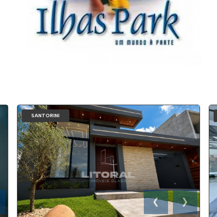
SANTORINI
❮
❯