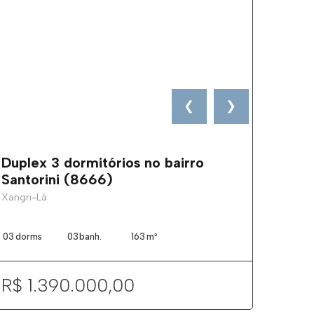
❮
❯
Duplex 3 dormitórios no bairro
Santorini (8666)
Xangri-Lá
03
dorms
03
banh.
163
m²
R$ 1.390.000,00