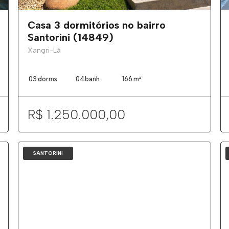
Casa 3 dormitórios no bairro
Santorini (14849)
Xangri-Lá
03
dorms
04
banh.
166
m²
R$ 1.250.000,00
SANTORINI