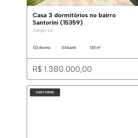
Casa 3 dormitórios no bairro
Santorini (15359)
Xangri-Lá
03
dorms
04
banh.
130
m²
R$ 1.380.000,00
SANTORINI