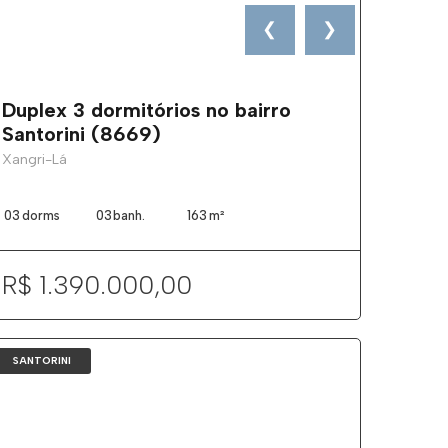
❮
❯
Duplex 3 dormitórios no bairro
Santorini (8669)
Xangri-Lá
03
dorms
03
banh.
163
m²
R$ 1.390.000,00
SANTORINI