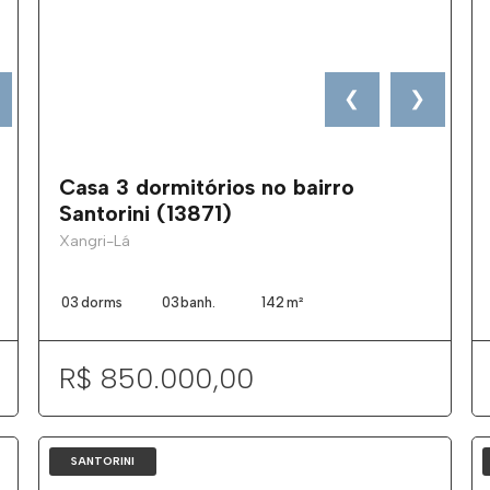
❮
❯
Casa 3 dormitórios no bairro
Santorini (13871)
Xangri-Lá
03
dorms
03
banh.
142
m²
R$ 850.000,00
SANTORINI