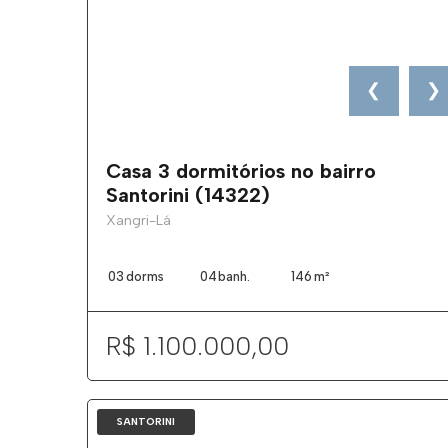
❮
❯
Casa 3 dormitórios no bairro
Santorini (14322)
Xangri-Lá
03
dorms
04
banh.
146
m²
R$ 1.100.000,00
SANTORINI