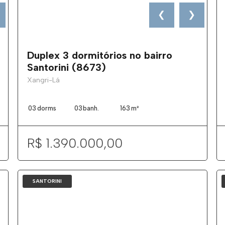
❮
❯
Duplex 3 dormitórios no bairro
Santorini (8673)
Xangri-Lá
03
dorms
03
banh.
163
m²
R$ 1.390.000,00
SANTORINI