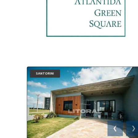
SANTORINI
❮
❯