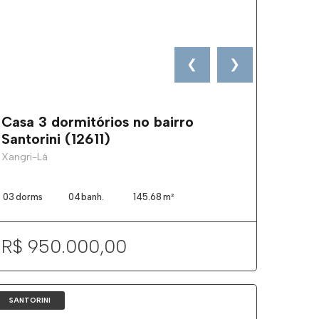
❮
❯
Casa 3 dormitórios no bairro
Santorini (12611)
Xangri-Lá
03
dorms
04
banh.
145.68
m²
R$ 950.000,00
SANTORINI