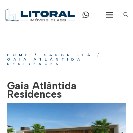
HOME
/
XANGRI-LÁ
/
GAIA ATLÂNTIDA
RESIDENCES
Gaia Atlântida
Residences