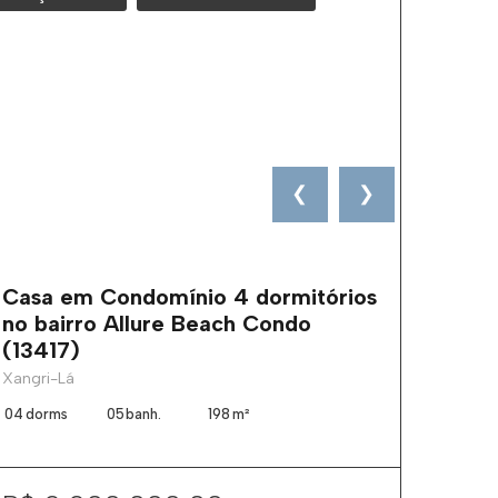
❮
❯
Casa em Condomínio 4 dormitórios
Casa
no bairro Allure Beach Condo
no ba
(13417)
Xangri
Xangri-Lá
04
dorms
05
banh.
198
m²
05
dorm