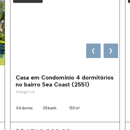
❮
❯
Casa em Condomínio 4 dormitórios
no bairro Sea Coast (2551)
Xangri-Lá
04
dorms
05
banh.
150
m²