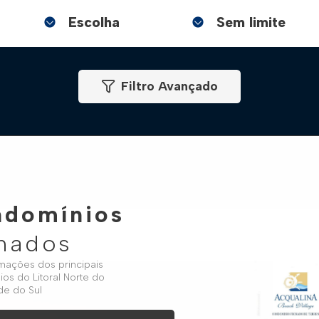
Filtro Avançado
domínios
hados
rmações dos principais
os do Litoral Norte do
de do Sul