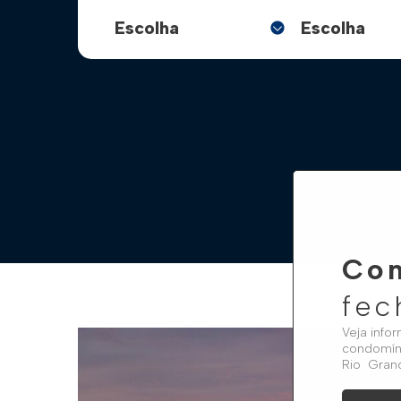
Con
fec
Veja info
condomíni
Rio Gran