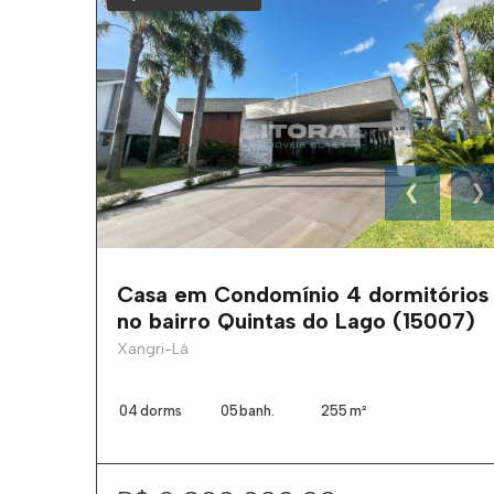
❮
❯
Casa em Condomínio 4 dormitórios
no bairro Quintas do Lago (15007)
Xangri-Lá
04
dorms
05
banh.
255
m²