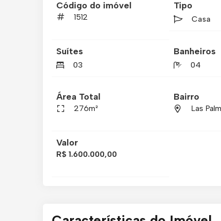
Código do imóvel
Tipo
1512
Casa
Suítes
Banheiros
03
04
Área Total
Bairro
276m²
Las Pal
Valor
R$ 1.600.000,00
Características do Imóvel