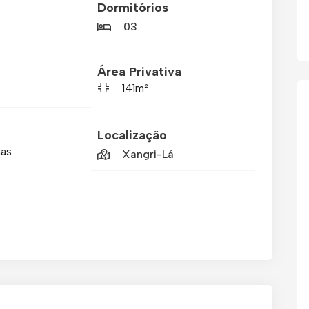
Dormitórios
03
Área Privativa
141m²
Localização
mas
Xangri-Lá