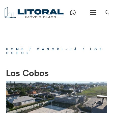
HOME
/
XANGRI-LÁ
/
LOS
COBOS
Los Cobos