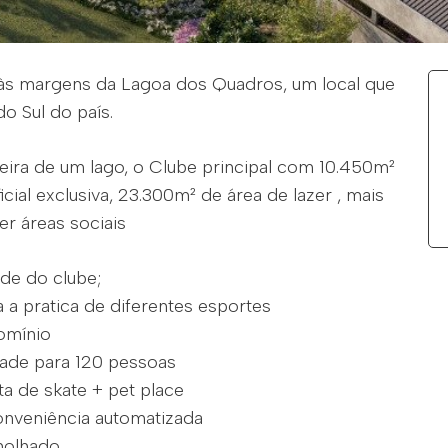
, às margens da Lagoa dos Quadros, um local que
o Sul do país.
beira de um lago, o Clube principal com 10.450m²
icial exclusiva, 23.300m² de área de lazer , mais
r áreas sociais
rde do clube;
a pratica de diferentes esportes
omínio
ade para 120 pessoas
ta de skate + pet place
conveniência automatizada
molhado