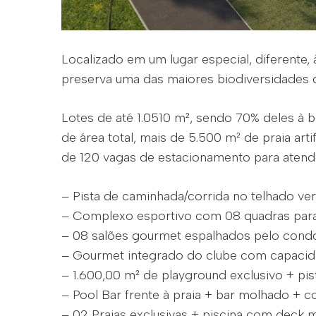
Localizado em um lugar especial, diferente
preserva uma das maiores biodiversidades d
Lotes de até 1.0510 m², sendo 70% deles à 
de área total, mais de 5.500 m² de praia artif
de 120 vagas de estacionamento para atende
– Pista de caminhada/corrida no telhado ve
– Complexo esportivo com 08 quadras para 
– 08 salões gourmet espalhados pelo cond
– Gourmet integrado do clube com capacid
– 1.600,00 m² de playground exclusivo + pis
– Pool Bar frente à praia + bar molhado + 
– 02 Praias exclusivas + piscina com deck 