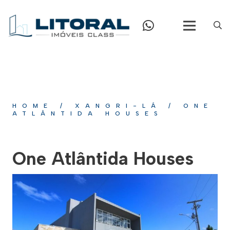
HOME
/
XANGRI-LÁ
/
ONE
ATLÂNTIDA HOUSES
One Atlântida Houses