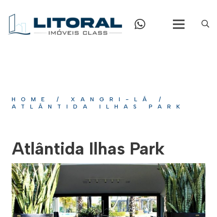
HOME
/
XANGRI-LÁ
/
ATLÂNTIDA ILHAS PARK
Atlântida Ilhas Park