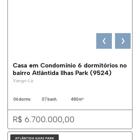
❮
❯
Casa em Condomínio 6 dormitórios no
bairro Atlântida Ilhas Park (9524)
Xangri-Lá
06
dorms
07
banh.
480
m²
R$ 6.700.000,00
ATLÂNTIDA ILHAS PARK