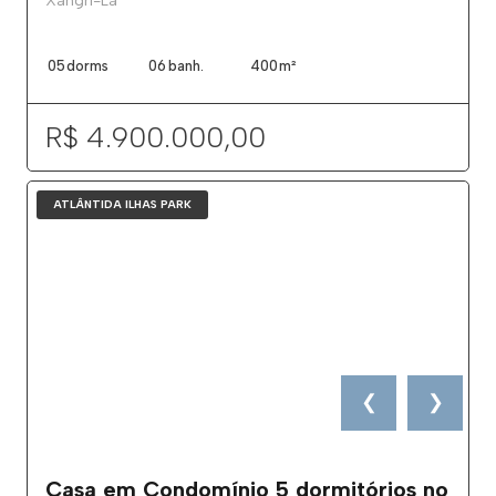
Xangri-Lá
05
dorms
06
banh.
400
m²
R$ 4.900.000,00
ATLÂNTIDA ILHAS PARK
❮
❯
Casa em Condomínio 5 dormitórios no