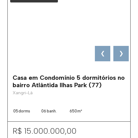
❮
❯
Casa em Condomínio 5 dormitórios no
bairro Atlântida Ilhas Park (77)
Xangri-Lá
05
dorms
06
banh.
650
m²
R$ 15.000.000,00