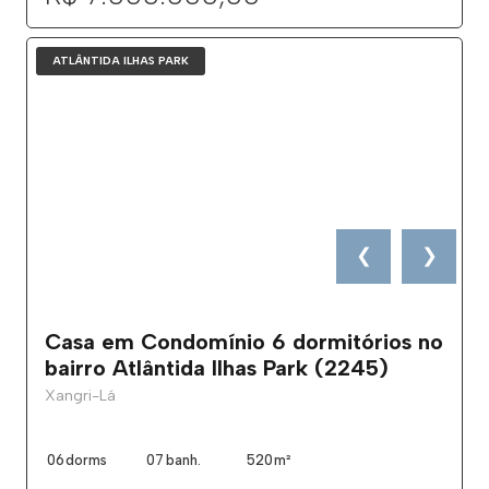
ATLÂNTIDA ILHAS PARK
❮
❯
Casa em Condomínio 6 dormitórios no
bairro Atlântida Ilhas Park (2245)
Xangri-Lá
06
dorms
07
banh.
520
m²