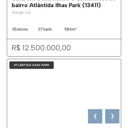
bairro Atlântida Ilhas Park (13411)
Xangri-Lá
05
dorms
07
banh.
584
m²
R$ 12.500.000,00
ATLÂNTIDA ILHAS PARK
❮
❯