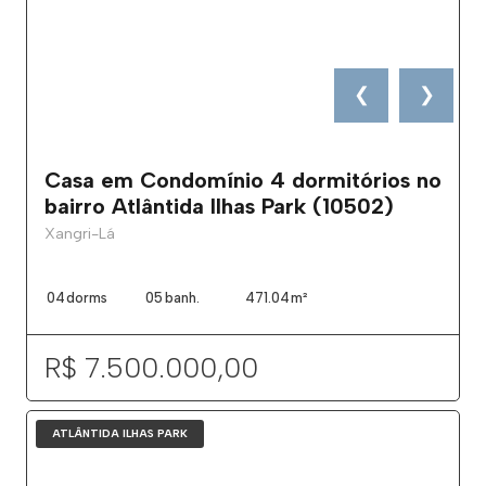
❮
❯
Casa em Condomínio 4 dormitórios no
bairro Atlântida Ilhas Park (10502)
Xangri-Lá
04
dorms
05
banh.
471.04
m²
R$ 7.500.000,00
ATLÂNTIDA ILHAS PARK