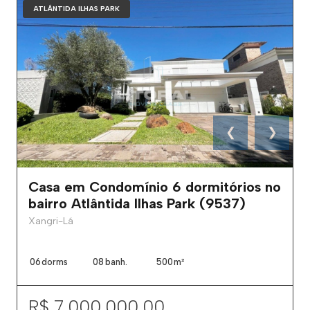
ATLÂNTIDA ILHAS PARK
❮
❯
Casa em Condomínio 6 dormitórios no
bairro Atlântida Ilhas Park (9537)
Xangri-Lá
06
dorms
08
banh.
500
m²
R$ 7.000.000,00