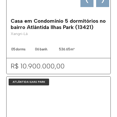
❮
❯
Casa em Condomínio 5 dormitórios no
bairro Atlântida Ilhas Park (13421)
Xangri-Lá
05
dorms
06
banh.
536.65
m²
R$ 10.900.000,00
ATLÂNTIDA ILHAS PARK