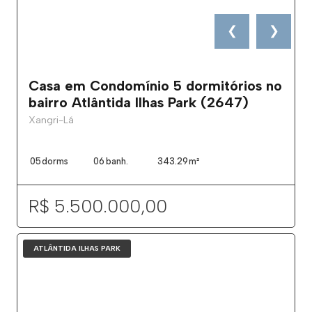
❮
❯
Casa em Condomínio 5 dormitórios no
bairro Atlântida Ilhas Park (2647)
Xangri-Lá
05
dorms
06
banh.
343.29
m²
R$ 5.500.000,00
ATLÂNTIDA ILHAS PARK