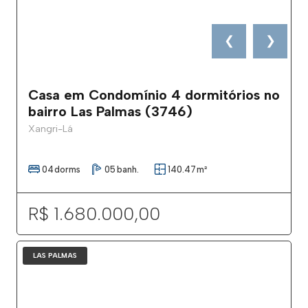
❮
❯
Casa em Condomínio 4 dormitórios no
bairro Las Palmas (3746)
Xangri-Lá
04
dorms
05
banh.
140.47
m²
R$ 1.680.000,00
LAS PALMAS