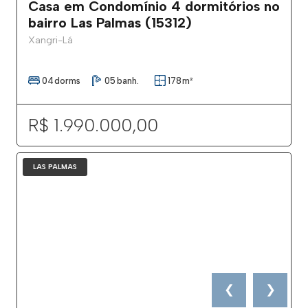
Casa em Condomínio 4 dormitórios no
bairro Las Palmas (15312)
Xangri-Lá
04
dorms
05
banh.
178
m²
R$ 1.990.000,00
LAS PALMAS
❮
❯