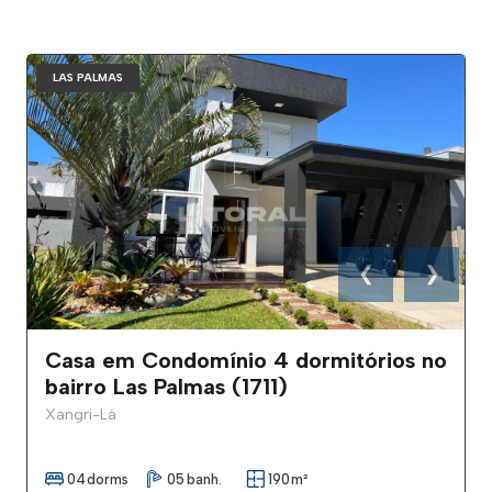
LAS PALMAS
❮
❯
Casa em Condomínio 4 dormitórios no
bairro Las Palmas (1711)
Xangri-Lá
04
dorms
05
banh.
190
m²