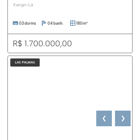
Xangri-Lá
03
dorms
04
banh.
180
m²
R$ 1.700.000,00
LAS PALMAS
❮
❯