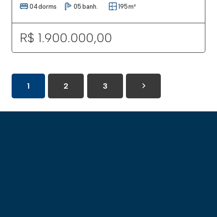
04
dorms
05
banh.
195
m²
R$ 1.900.000,00
1
2
3