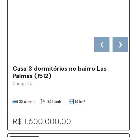
❮
❯
Casa 3 dormitórios no bairro Las
Palmas (1512)
Xangri-Lá
03
dorms
04
banh.
141
m²
R$ 1.600.000,00