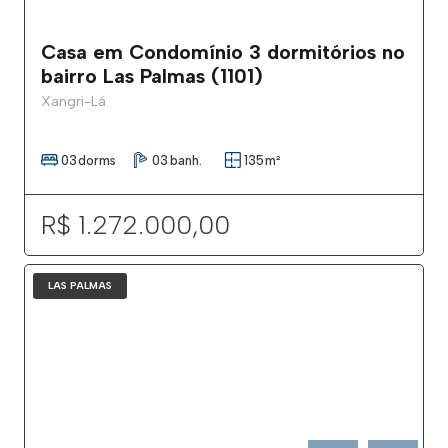
Casa em Condomínio 3 dormitórios no
bairro Las Palmas (1101)
Xangri-Lá
03
dorms
03
banh.
135
m²
R$ 1.272.000,00
LAS PALMAS