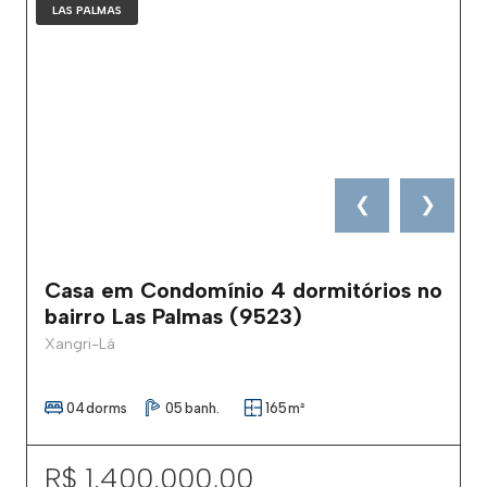
LAS PALMAS
❮
❯
Casa em Condomínio 4 dormitórios no
bairro Las Palmas (9523)
Xangri-Lá
04
dorms
05
banh.
165
m²
R$ 1.400.000,00