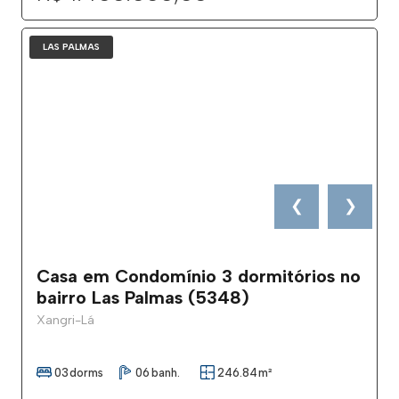
LAS PALMAS
❮
❯
Casa em Condomínio 3 dormitórios no
bairro Las Palmas (5348)
Xangri-Lá
03
dorms
06
banh.
246.84
m²