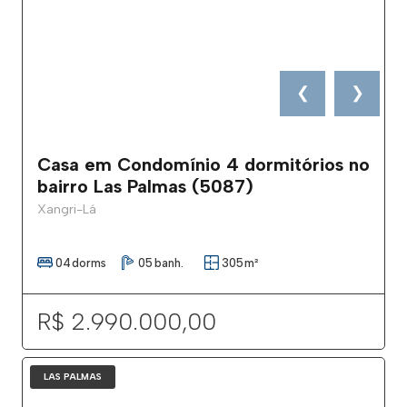
❮
❯
Casa em Condomínio 4 dormitórios no
bairro Las Palmas (5087)
Xangri-Lá
04
dorms
05
banh.
305
m²
R$ 2.990.000,00
LAS PALMAS