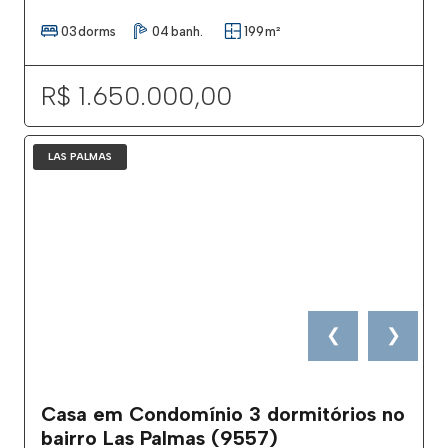
03
dorms
04
banh.
199
m²
R$ 1.650.000,00
LAS PALMAS
❮
❯
Casa em Condomínio 3 dormitórios no
bairro Las Palmas (9557)