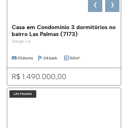
❮
❯
Casa em Condomínio 3 dormitórios no
bairro Las Palmas (7173)
Xangri-Lá
03
dorms
04
banh.
160
m²
R$ 1.490.000,00
LAS PALMAS