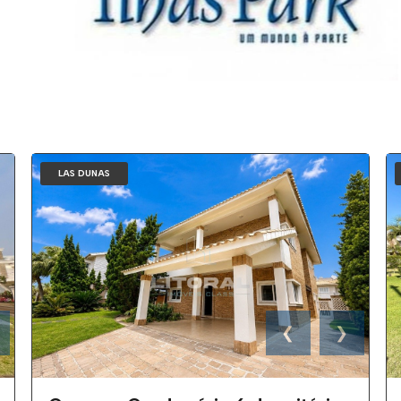
LAS DUNAS
❮
❯