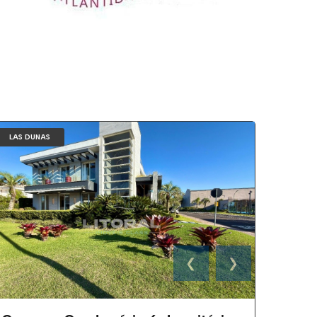
LAS DUNAS
❮
❯