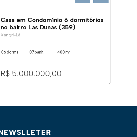
Casa em Condomínio 6 dormitórios
no bairro Las Dunas (359)
Xangri-Lá
06
dorms
07
banh.
400
m²
R$ 5.000.000,00
NEWSLLETER