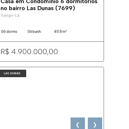
Casa em Condomínio 6 dormitórios
no bairro Las Dunas (7699)
Xangri-Lá
06
dorms
06
banh.
411.8
m²
R$ 4.900.000,00
LAS DUNAS
❮
❯