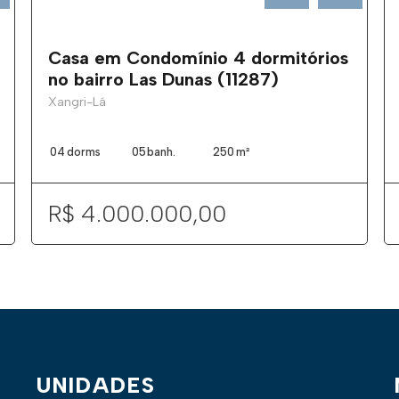
Casa em Condomínio 4 dormitórios
no bairro Las Dunas (11287)
Xangri-Lá
04
dorms
05
banh.
250
m²
R$ 4.000.000,00
UNIDADES