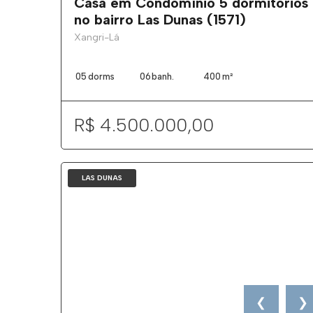
Casa em Condomínio 5 dormitórios
no bairro Las Dunas (1571)
Xangri-Lá
05
dorms
06
banh.
400
m²
R$ 4.500.000,00
LAS DUNAS
❮
❯