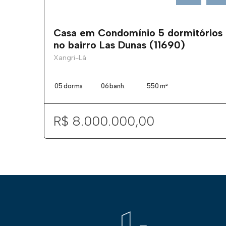
Casa em Condomínio 5 dormitórios
no bairro Las Dunas (11690)
Xangri-Lá
05
dorms
06
banh.
550
m²
R$ 8.000.000,00