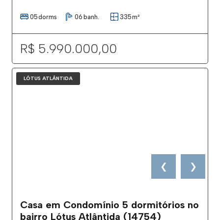
05
dorms
06
banh.
335
m²
R$ 5.990.000,00
LÓTUS ATLÂNTIDA
❮
❯
Casa em Condomínio 5 dormitórios no
bairro Lótus Atlântida (14754)