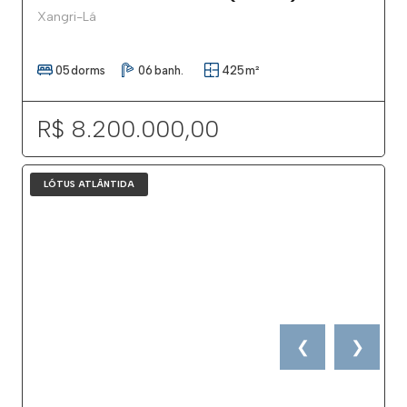
Xangri-Lá
05
dorms
06
banh.
425
m²
R$ 8.200.000,00
LÓTUS ATLÂNTIDA
❮
❯