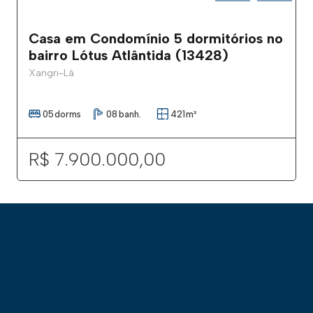
Casa em Condomínio 5 dormitórios no
bairro Lótus Atlântida (13428)
Xangri-Lá
05
dorms
08
banh.
421
m²
R$ 7.900.000,00