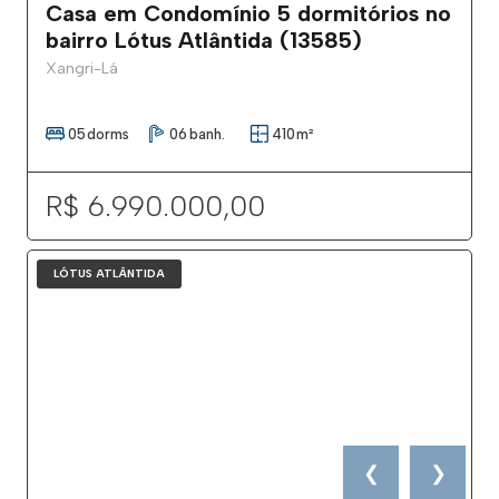
Casa em Condomínio 5 dormitórios no
bairro Lótus Atlântida (13585)
Xangri-Lá
05
dorms
06
banh.
410
m²
R$ 6.990.000,00
LÓTUS ATLÂNTIDA
❮
❯