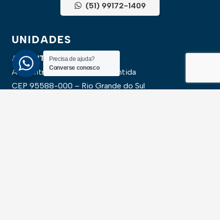
(51) 99172-1409
UNIDADES
ATLÂNTIDA
Precisa de ajuda?
Converse conosco
Av. Central, 1510, loja 02 – Atlântida
CEP 95588-000 – Rio Grande do Sul
XANGRI-LÁ
Av. Paraguassu, 6801 – Xangri-lá
CEP 95588-000 – Rio Grande do Sul
NEWSLLETER
Cadastre-se para receber todas as novidades em
primeira mão