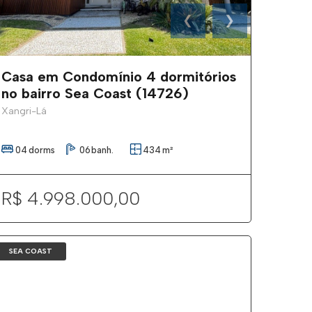
❮
❯
Casa em Condomínio 4 dormitórios
no bairro Sea Coast (14726)
Xangri-Lá
04
dorms
06
banh.
434
m²
R$ 4.998.000,00
SEA COAST