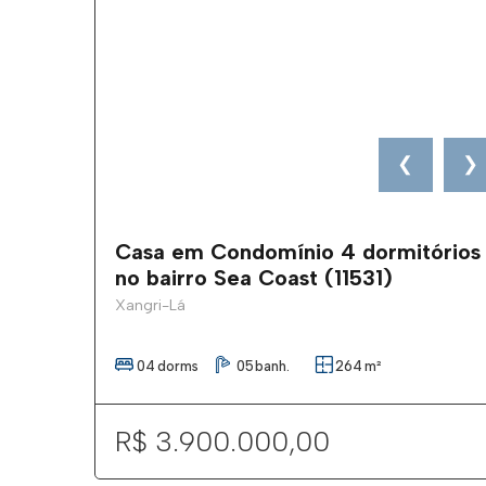
❮
❯
Casa em Condomínio 4 dormitórios
no bairro Sea Coast (11531)
Xangri-Lá
04
dorms
05
banh.
264
m²
R$ 3.900.000,00