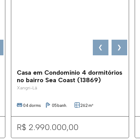
❮
❯
Casa em Condomínio 4 dormitórios
no bairro Sea Coast (13869)
Xangri-Lá
04
dorms
05
banh.
262
m²
R$ 2.990.000,00