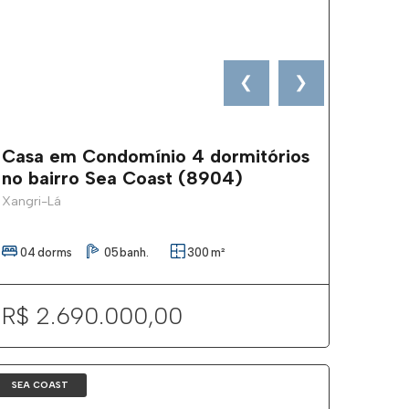
❮
❯
Casa em Condomínio 4 dormitórios
no bairro Sea Coast (8904)
Xangri-Lá
04
dorms
05
banh.
300
m²
R$ 2.690.000,00
SEA COAST