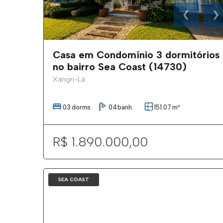
❮
❯
Casa em Condomínio 3 dormitórios
no bairro Sea Coast (14730)
Xangri-Lá
03
dorms
04
banh.
151.07
m²
R$ 1.890.000,00
SEA COAST