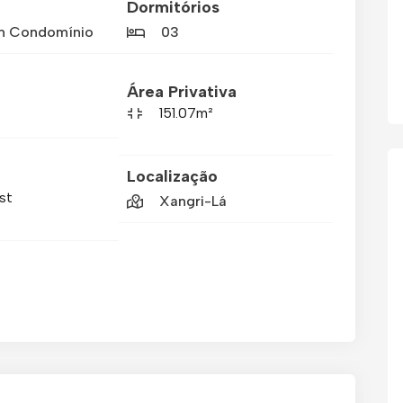
Dormitórios
m Condomínio
03
Área Privativa
151.07m²
Localização
st
Xangri-Lá