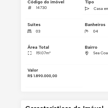
Código do imóvel
Tipo
14730
Casa e
Suítes
Banheiros
03
04
Área Total
Bairro
151.07m²
Sea Coa
Valor
R$ 1.890.000,00