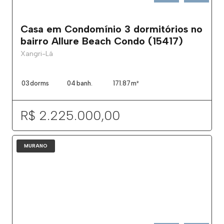
Casa em Condomínio 3 dormitórios no
bairro Allure Beach Condo (15417)
Xangri-Lá
03
dorms
04
banh.
171.87
m²
R$ 2.225.000,00
MURANO