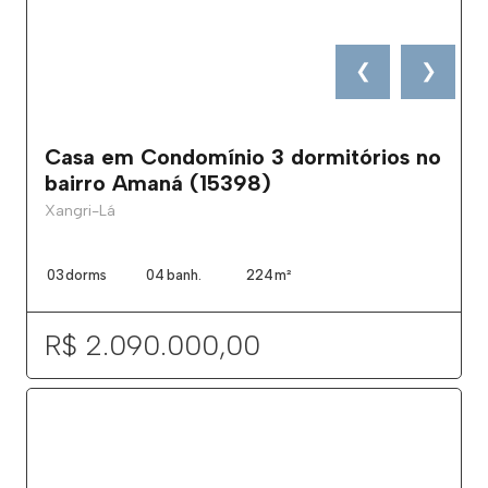
❮
❯
Casa em Condomínio 3 dormitórios no
bairro Amaná (15398)
Xangri-Lá
03
dorms
04
banh.
224
m²
R$ 2.090.000,00