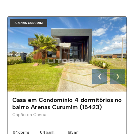
ARENAS CURUMIM
❮
❯
Casa em Condomínio 4 dormitórios no
bairro Arenas Curumim (15423)
Capão da Canoa
04
dorms
04
banh.
183
m²