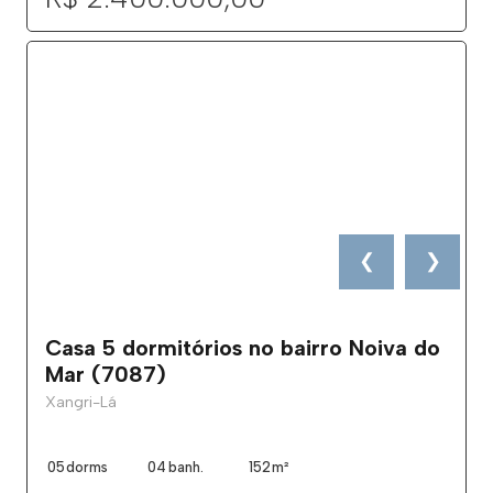
❮
❯
Casa 5 dormitórios no bairro Noiva do
Mar (7087)
Xangri-Lá
05
dorms
04
banh.
152
m²