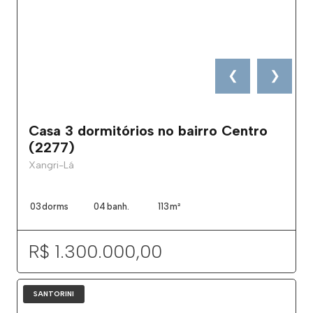
❮
❯
Casa 3 dormitórios no bairro Centro
(2277)
Xangri-Lá
03
dorms
04
banh.
113
m²
R$ 1.300.000,00
SANTORINI