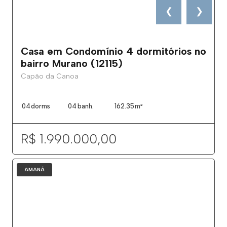
❮
❯
Casa em Condomínio 4 dormitórios no
bairro Murano (12115)
Capão da Canoa
04
dorms
04
banh.
162.35
m²
R$ 1.990.000,00
AMANÁ