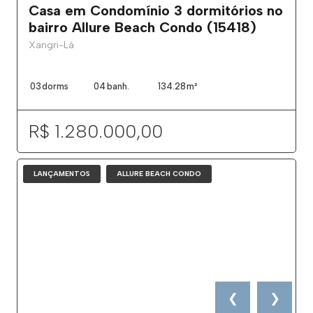
Casa em Condomínio 3 dormitórios no
bairro Allure Beach Condo (15418)
Xangri-Lá
03
dorms
04
banh.
134.28
m²
R$ 1.280.000,00
LANÇAMENTOS
ALLURE BEACH CONDO
❮
❯