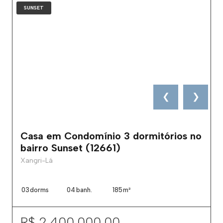
SUNSET
❮
❯
Casa em Condomínio 3 dormitórios no
bairro Sunset (12661)
Xangri-Lá
03
dorms
04
banh.
185
m²
R$ 2.400.000,00