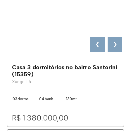
❮
❯
Casa 3 dormitórios no bairro Santorini
(15359)
Xangri-Lá
03
dorms
04
banh.
130
m²
R$ 1.380.000,00