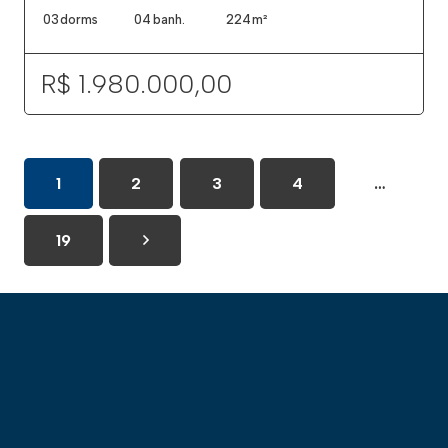
03
dorms
04
banh.
224
m²
R$ 1.980.000,00
1
2
3
4
…
19