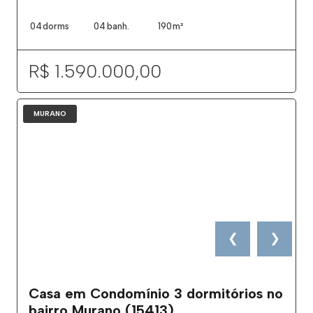
04
dorms
04
banh.
190
m²
R$ 1.590.000,00
MURANO
❮
❯
Casa em Condomínio 3 dormitórios no
bairro Murano (15413)