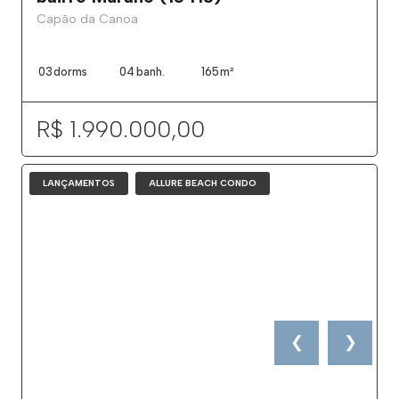
Capão da Canoa
03
dorms
04
banh.
165
m²
R$ 1.990.000,00
LANÇAMENTOS
ALLURE BEACH CONDO
❮
❯