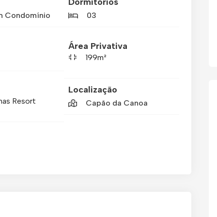
Dormitórios
m Condomínio
03
Área Privativa
199m²
Localização
has Resort
Capão da Canoa