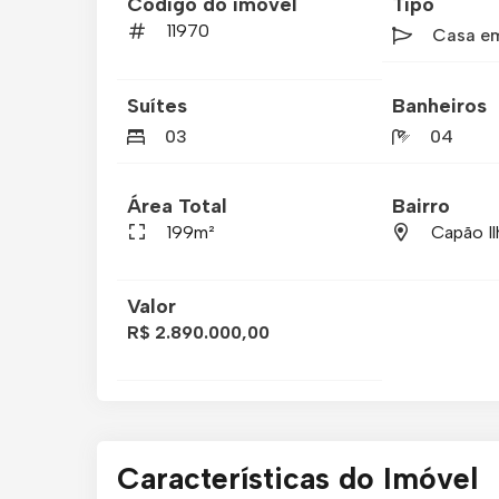
Código do imóvel
Tipo
11970
Casa e
Suítes
Banheiros
03
04
Área Total
Bairro
199m²
Capão Il
Valor
R$ 2.890.000,00
Características do Imóvel