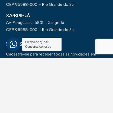
CEP 95588-000 – Rio Grande do Sul
XANGRI-LÁ
Av. Paraguassu, 6801 – Xangri-lá
CEP 95588-000 – Rio Grande do Sul
Precisa de ajuda?
NEWSLLETER
Converse conosco
Cadastre-se para receber todas as novidades em
primeira mão
SALVAR