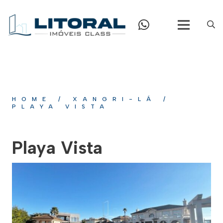
HOME
/
XANGRI-LÁ
/
PLAYA VISTA
Playa Vista