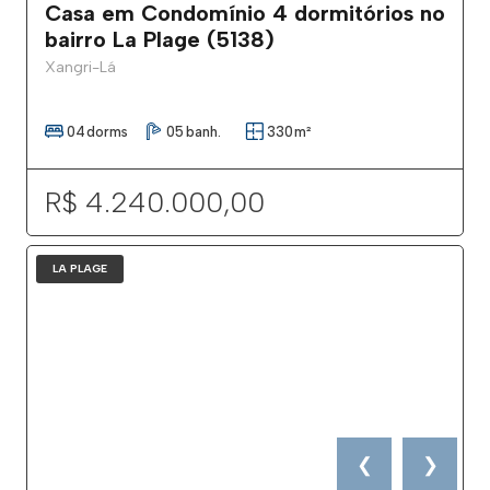
Casa em Condomínio 4 dormitórios no
bairro La Plage (5138)
Xangri-Lá
04
dorms
05
banh.
330
m²
R$ 4.240.000,00
LA PLAGE
❮
❯