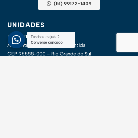
(51) 99172-1409
UNIDADES
ATLÂNTIDA
Precisa de ajuda?
Converse conosco
Av. Central, 1510, loja 02 – Atlântida
CEP 95588-000 – Rio Grande do Sul
XANGRI-LÁ
Av. Paraguassu, 6801 – Xangri-lá
CEP 95588-000 – Rio Grande do Sul
NEWSLLETER
Cadastre-se para receber todas as novidades em
primeira mão