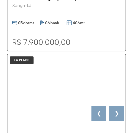
Xangri-Lá
05
dorms
06
banh.
406
m²
R$ 7.900.000,00
LA PLAGE
❮
❯