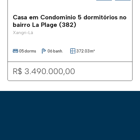
Casa em Condomínio 5 dormitórios no
bairro La Plage (382)
Xangri-Lá
05
dorms
06
banh.
372.03
m²
R$ 3.490.000,00