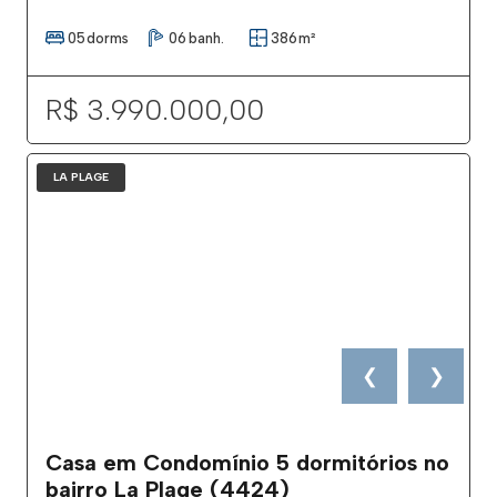
05
dorms
06
banh.
386
m²
R$ 3.990.000,00
LA PLAGE
❮
❯
Casa em Condomínio 5 dormitórios no
bairro La Plage (4424)