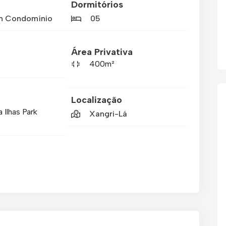
Dormitórios
m Condomínio
05
Área Privativa
400m²
Localização
a Ilhas Park
Xangri-Lá