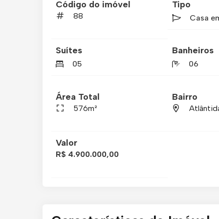
Código do imóvel
Tipo
88
Casa e
Suítes
Banheiros
05
06
Área Total
Bairro
576m²
Atlântid
Valor
R$ 4.900.000,00