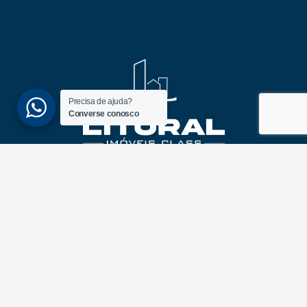
Precisa de ajuda?
Converse conosco
(51) 3689-6860
(51) 99172-1409
UNIDADES
ATLÂNTIDA
Av. Central, 1510, loja 02 – Atlântida