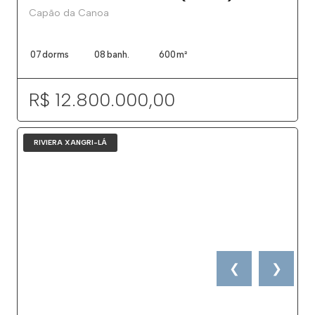
Capão da Canoa
07
dorms
08
banh.
600
m²
R$ 12.800.000,00
RIVIERA XANGRI-LÁ
❮
❯