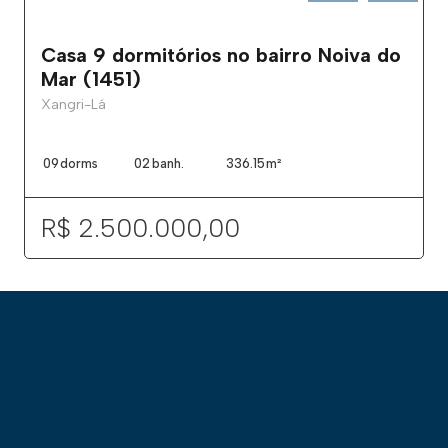
Casa 9 dormitórios no bairro Noiva do
Mar (1451)
Xangri-Lá
09
dorms
02
banh.
336.15
m²
R$ 2.500.000,00