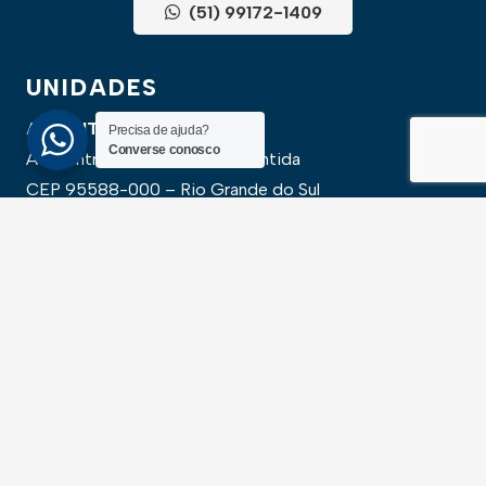
(51) 99172-1409
UNIDADES
ATLÂNTIDA
Precisa de ajuda?
Converse conosco
Av. Central, 1510, loja 02 – Atlântida
CEP 95588-000 – Rio Grande do Sul
XANGRI-LÁ
Av. Paraguassu, 6801 – Xangri-lá
CEP 95588-000 – Rio Grande do Sul
NEWSLLETER
Cadastre-se para receber todas as novidades em
primeira mão