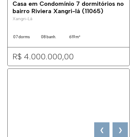
Casa em Condomínio 7 dormitórios no
bairro Riviera Xangri-lá (11065)
Xangri-Lá
07
dorms
08
banh.
619
m²
R$ 4.000.000,00
❮
❯