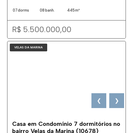
07
dorms
08
banh.
445
m²
R$ 5.500.000,00
VELAS DA MARINA
❮
❯
Casa em Condomínio 7 dormitórios no
bairro Velas da Marina (10678)