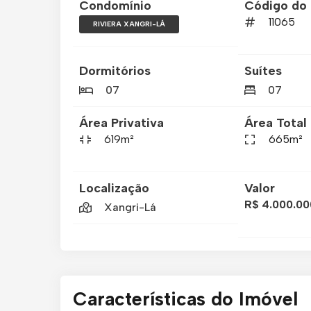
Condomínio
Código do 
11065
RIVIERA XANGRI-LÁ
Dormitórios
Suítes
07
07
Área Privativa
Área Total
619m²
665m²
Localização
Valor
R$ 4.000.00
Xangri-Lá
Características do Imóvel