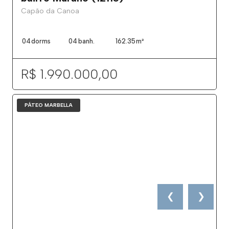
Capão da Canoa
04
dorms
04
banh.
162.35
m²
R$ 1.990.000,00
PÁTEO MARBELLA
❮
❯