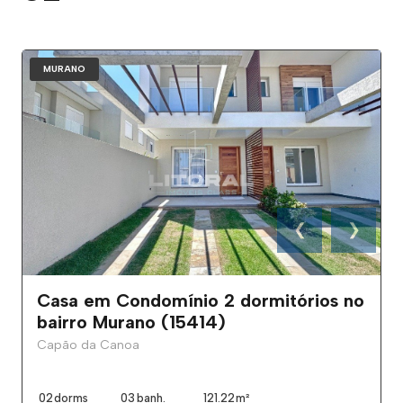
MURANO
❮
❯
Casa em Condomínio 2 dormitórios no
bairro Murano (15414)
Capão da Canoa
02
dorms
03
banh.
121.22
m²