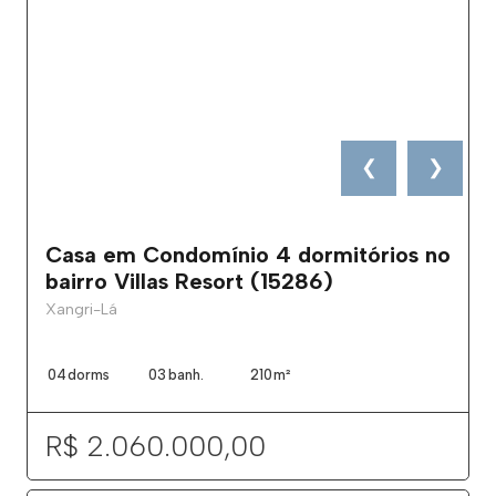
❮
❯
Casa em Condomínio 4 dormitórios no
bairro Villas Resort (15286)
Xangri-Lá
04
dorms
03
banh.
210
m²
R$ 2.060.000,00