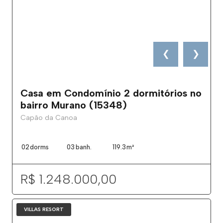
❮
❯
Casa em Condomínio 2 dormitórios no
bairro Murano (15348)
Capão da Canoa
02
dorms
03
banh.
119.3
m²
R$ 1.248.000,00
VILLAS RESORT