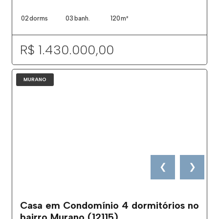
02
dorms
03
banh.
120
m²
R$ 1.430.000,00
MURANO
❮
❯
Casa em Condomínio 4 dormitórios no
bairro Murano (12115)