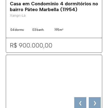
Casa em Condomínio 4 dormitórios no
bairro Páteo Marbella (11954)
Xangri-Lá
04
dorms
03
banh.
195
m²
R$ 900.000,00
❮
❯