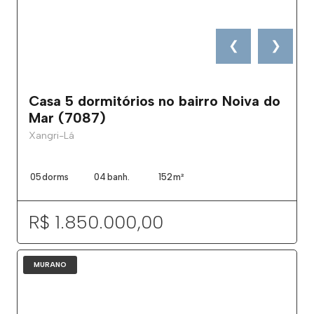
❮
❯
Casa 5 dormitórios no bairro Noiva do
Mar (7087)
Xangri-Lá
05
dorms
04
banh.
152
m²
R$ 1.850.000,00
MURANO