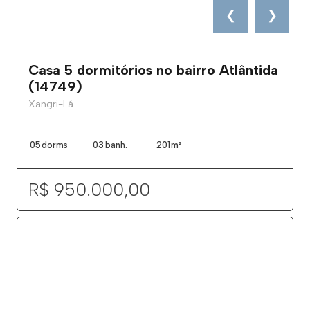
❮
❯
Casa 5 dormitórios no bairro Atlântida
(14749)
Xangri-Lá
05
dorms
03
banh.
201
m²
R$ 950.000,00