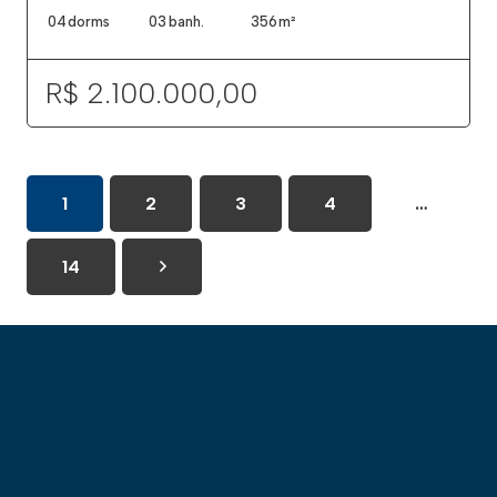
04
dorms
03
banh.
356
m²
R$ 2.100.000,00
1
2
3
4
…
14