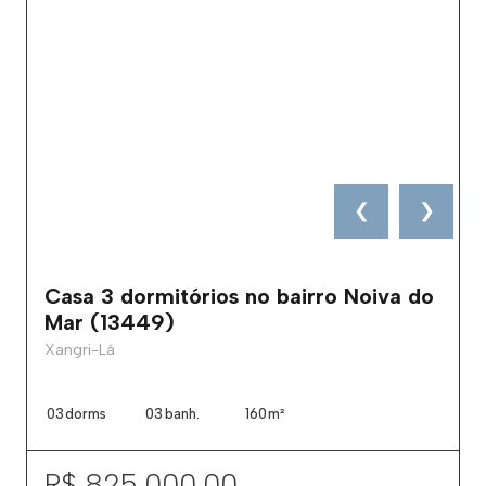
❮
❯
Casa 3 dormitórios no bairro Noiva do
Mar (13449)
Xangri-Lá
03
dorms
03
banh.
160
m²
R$ 825.000,00