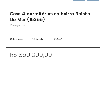
Casa 4 dormitórios no bairro Rainha
Do Mar (15366)
Xangri-Lá
04
dorms
03
banh.
210
m²
R$ 850.000,00