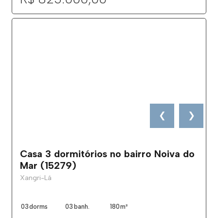
❮
❯
Casa 3 dormitórios no bairro Noiva do
Mar (15279)
Xangri-Lá
03
dorms
03
banh.
180
m²