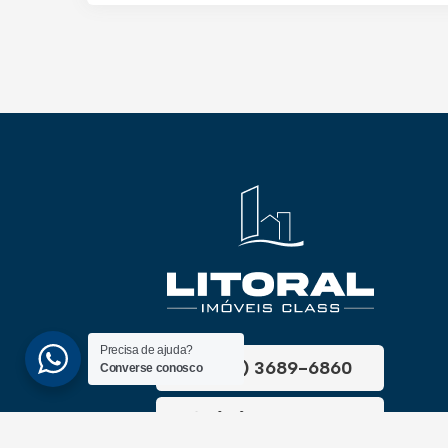
Precisa de ajuda?
(51) 3689-6860
Converse conosco
(51) 99172-1409