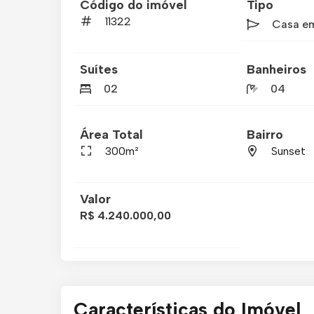
Código do imóvel
Tipo
11322
Casa e
Suítes
Banheiros
02
04
Área Total
Bairro
300m²
Sunset
Valor
R$ 4.240.000,00
Características do Imóvel