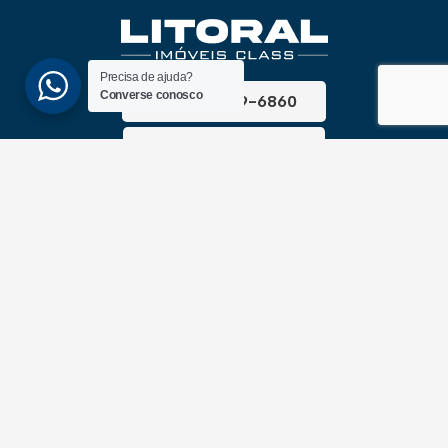
Precisa de ajuda?
Converse conosco
(51) 3689-6860
(51) 99172-1409
UNIDADES
ATLÂNTIDA
Av. Central, 1510, loja 02 – Atlântida
CEP 95588-000 – Rio Grande do Sul
XANGRI-LÁ
Av. Paraguassu, 6801 – Xangri-lá
CEP 95588-000 – Rio Grande do Sul