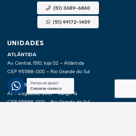
(51) 3689-6860
(51) 99172-1409
UNIDADES
ATLÂNTIDA
Av. Central, 1510, loja 02 – Atlântida
CEP 95588-000 – Rio Grande do Sul
Precisa de ajuda?
XANGRI-LÁ
Converse conosco
Av. Paraguassu, 6801 – Xangri-lá
CEP 95588-000 – Rio Grande do Sul
NEWSLLETER
Cadastre-se para receber todas as novidades em