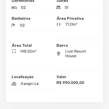
Dormitórios
Suítes
02
01
Banheiros
Área Privativa
71.21m²
02
Área Total
Bairro
148.32m²
Livin Resort
House
Localização
Valor
R$ 990.000,00
Xangri-Lá