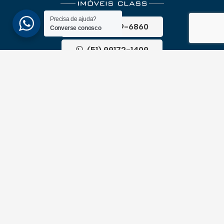
Precisa de ajuda?
(51) 3689-6860
Converse conosco
(51) 99172-1409
UNIDADES
ATLÂNTIDA
Av. Central, 1510, loja 02 – Atlântida
CEP 95588-000 – Rio Grande do Sul
XANGRI-LÁ
Av. Paraguassu, 6801 – Xangri-lá
CEP 95588-000 – Rio Grande do Sul
NEWSLLETER