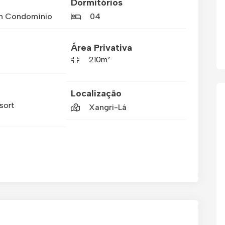
Dormitórios
m Condomínio
04
Área Privativa
210m²
Localização
esort
Xangri-Lá