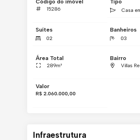
Código do imóvel
Tipo
15286
Casa e
Suítes
Banheiros
02
03
Área Total
Bairro
289m²
Villas R
Valor
R$ 2.060.000,00
Infraestrutura