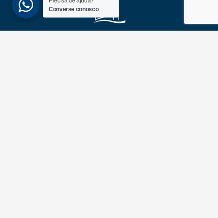
Precisa de ajuda?
Converse conosco
(51) 3689-6860
(51) 99172-1409
UNIDADES
ATLÂNTIDA
Av. Central, 1510, loja 02 – Atlântida
CEP 95588-000 – Rio Grande do Sul
XANGRI-LÁ
Av. Paraguassu, 6801 – Xangri-lá