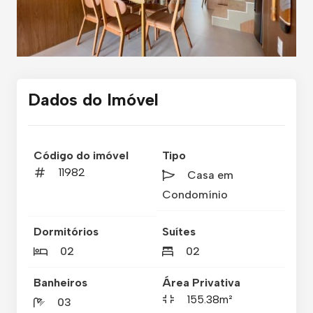
Dados do Imóvel
Código do imóvel
Tipo
11982
Casa em
Condomínio
Dormitórios
Suítes
02
02
Banheiros
Área Privativa
155.38m²
03