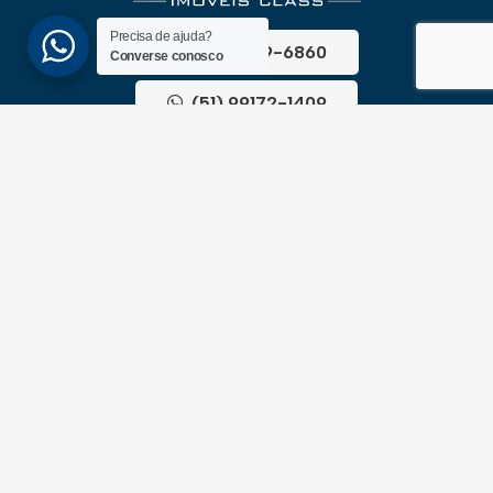
Precisa de ajuda?
(51) 3689-6860
Converse conosco
(51) 99172-1409
UNIDADES
ATLÂNTIDA
Av. Central, 1510, loja 02 – Atlântida
CEP 95588-000 – Rio Grande do Sul
XANGRI-LÁ
Av. Paraguassu, 6801 – Xangri-lá
CEP 95588-000 – Rio Grande do Sul
NEWSLLETER