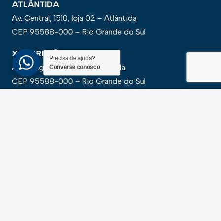
ATLÂNTIDA
Av. Central, 1510, loja 02 – Atlântida
CEP 95588-000 – Rio Grande do Sul
XANGRI-LÁ
Precisa de ajuda?
Av. Paraguassu, 6801 – Xangri-lá
Converse conosco
CEP 95588-000 – Rio Grande do Sul
NEWSLLETER
Cadastre-se para receber todas as novidades em
primeira mão
SALVAR