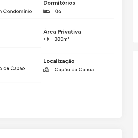
Dormitórios
m Condomínio
06
Área Privativa
380m²
Localização
o de Capão
Capão da Canoa