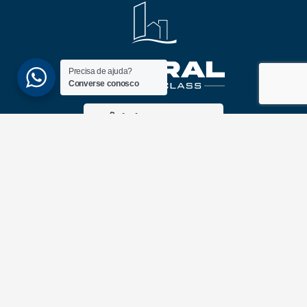
Precisa de ajuda?
Converse conosco
(51) 3689-6860
(51) 99172-1409
UNIDADES
ATLÂNTIDA
Av. Central, 1510, loja 02 – Atlântida
CEP 95588-000 – Rio Grande do Sul
XANGRI-LÁ