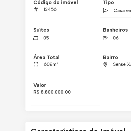
Código do imóvel
Tipo
13456
Casa e
Suítes
Banheiros
05
06
Área Total
Bairro
608m²
Sense X
Valor
R$ 8.800.000,00