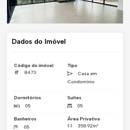
Dados do Imóvel
Código do imóvel
Tipo
8473
Casa em
Condomínio
Dormitórios
Suítes
05
05
Banheiros
Área Privativa
358.92m²
05