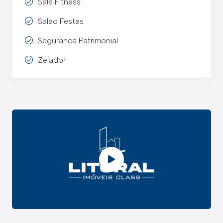
Sala Fitness
Salao Festas
Seguranca Patrimonial
Zelador