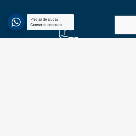
Precisa de ajuda?
Converse conosco
(51) 3689-6860
(51) 99172-1409
UNIDADES
ATLÂNTIDA
Av. Central, 1510, loja 02 – Atlântida
CEP 95588-000 – Rio Grande do Sul