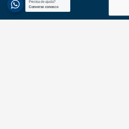
Precisa de ajuda?
Converse conosco
(51) 3689-6860
(51) 99172-1409
UNIDADES
ATLÂNTIDA