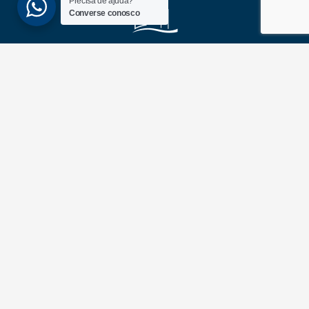
Precisa de ajuda?
Converse conosco
(51) 3689-6860
(51) 99172-1409
UNIDADES
ATLÂNTIDA
Av. Central, 1510, loja 02 – Atlântida
CEP 95588-000 – Rio Grande do Sul
XANGRI-LÁ
Av. Paraguassu, 6801 – Xangri-lá