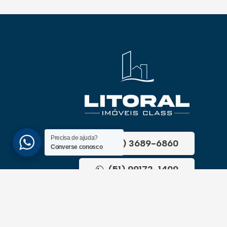
Precisa de ajuda?
(51) 3689-6860
Converse conosco
(51) 99172-1409