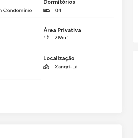
Dormitórios
m Condomínio
04
Área Privativa
219m²
Localização
Xangri-Lá