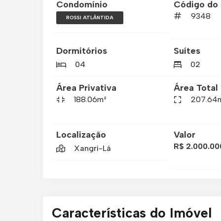
Condomínio
Código do 
9348
ROSSI ATLÂNTIDA
Dormitórios
Suítes
04
02
Área Privativa
Área Total
188.06m²
207.64
Localização
Valor
R$ 2.000.00
Xangri-Lá
Características do Imóvel