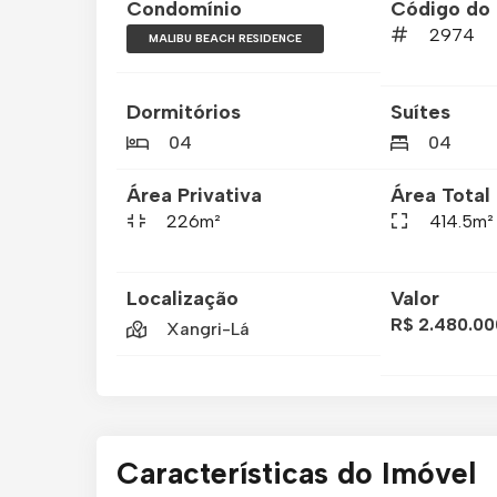
Condomínio
Código do 
2974
MALIBU BEACH RESIDENCE
Dormitórios
Suítes
04
04
Área Privativa
Área Total
226m²
414.5m²
Localização
Valor
R$ 2.480.00
Xangri-Lá
Características do Imóvel