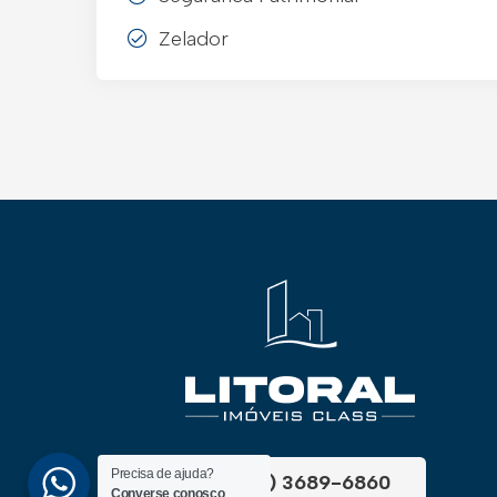
Zelador
Precisa de ajuda?
(51) 3689-6860
Converse conosco