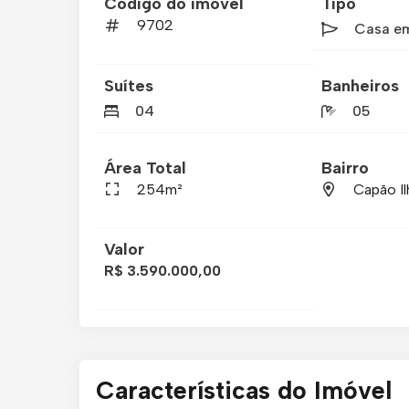
Código do imóvel
Tipo
9702
Casa e
Suítes
Banheiros
04
05
Área Total
Bairro
254m²
Capão Il
Valor
R$ 3.590.000,00
Características do Imóvel