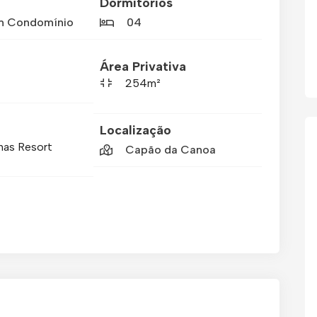
Dormitórios
m Condomínio
04
Área Privativa
254m²
Localização
has Resort
Capão da Canoa