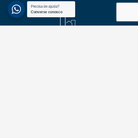
Precisa de ajuda?
Converse conosco
(51) 3689-6860
(51) 99172-1409
UNIDADES
ATLÂNTIDA
Av. Central, 1510, loja 02 – Atlântida
CEP 95588-000 – Rio Grande do Sul