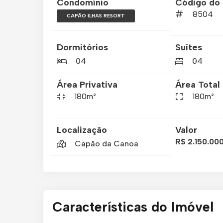
Condomínio
Código do 
8504
CAPÃO ILHAS RESORT
Dormitórios
Suítes
04
04
Área Privativa
Área Total
180m²
180m²
Localização
Valor
R$ 2.150.00
Capão da Canoa
Características do Imóvel