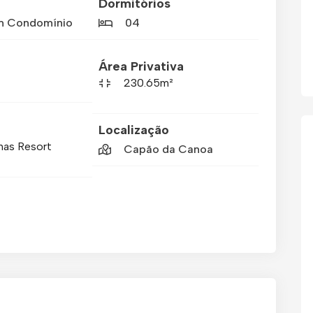
Dormitórios
m Condomínio
04
Área Privativa
230.65m²
Localização
has Resort
Capão da Canoa