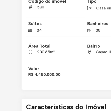
Código do imóvel
Tipo
5811
Casa e
Suítes
Banheiros
04
05
Área Total
Bairro
230.65m²
Capão Il
Valor
R$ 4.450.000,00
Características do Imóvel